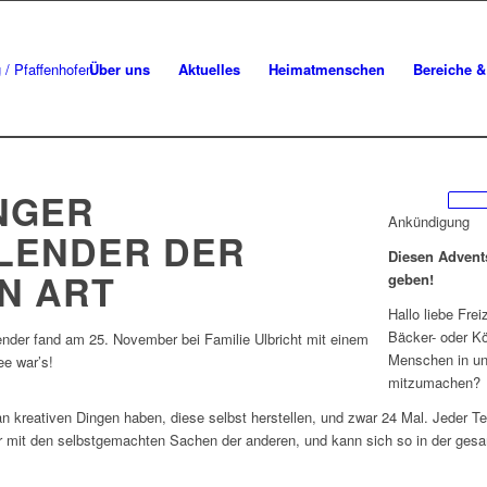
Über uns
Aktuelles
Heimatmenschen
Bereiche & 
NGER
Ankündigung
LENDER
DER
Diesen Advent
N ART
geben!
Hallo liebe Frei
Bäcker- oder Kö
nder fand am 25. November bei Familie Ulbricht mit einem
Menschen in u
e war’s!
mitzumachen?
an kreativen Dingen haben, diese selbst herstellen, und zwar 24 Mal. Jeder
 mit den selbstgemachten Sachen der anderen, und kann sich so in der gesa