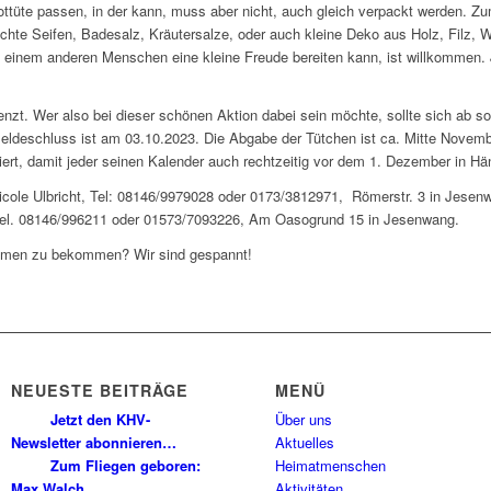
brottüte passen, in der kann, muss aber nicht, auch gleich verpackt werden. Zu
te Seifen, Badesalz, Kräutersalze, oder auch kleine Deko aus Holz, Filz, Wo
einem anderen Menschen eine kleine Freude bereiten kann, ist willkommen. Je
nzt. Wer also bei dieser schönen Aktion dabei sein möchte, sollte sich ab sof
eldeschluss ist am 03.10.2023. Die Abgabe der Tütchen ist ca. Mitte November
ert, damit jeder seinen Kalender auch rechtzeitig vor dem 1. Dezember in Hä
ole Ulbricht, Tel: 08146/9979028 oder 0173/3812971,
Römerstr. 3 in Jesen
, Tel. 08146/996211 oder 01573/7093226, Am Oasogrund 15 in Jesenwang.
ammen zu bekommen? Wir sind gespannt!
NEUESTE BEITRÄGE
MENÜ
Jetzt den KHV-
Über uns
Newsletter abonnieren…
Aktuelles
Zum Fliegen geboren:
Heimatmenschen
Max Walch
Aktivitäten