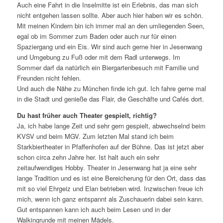
Auch eine Fahrt in die Inselmitte ist ein Erlebnis, das man sich
nicht entgehen lassen sollte. Aber auch hier haben wir es schön.
Mit meinen Kindern bin ich immer mal an den umliegenden Seen,
egal ob im Sommer zum Baden oder auch nur für einen
Spaziergang und ein Eis. Wir sind auch gerne hier in Jesenwang
und Umgebung zu Fuß oder mit dem Radl unterwegs. Im
Sommer darf da natürlich ein Biergartenbesuch mit Familie und
Freunden nicht fehlen.
Und auch die Nähe zu München finde ich gut. Ich fahre gerne mal
in die Stadt und genieße das Flair, die Geschäfte und Cafés dort.
Du hast früher auch Theater gespielt, richtig?
Ja, ich habe lange Zeit und sehr gern gespielt, abwechselnd beim
KVSV und beim MGV. Zum letzten Mal stand ich beim
Starkbiertheater in Pfaffenhofen auf der Bühne. Das ist jetzt aber
schon circa zehn Jahre her. Ist halt auch ein sehr
zeitaufwendiges Hobby. Theater in Jesenwang hat ja eine sehr
lange Tradition und es ist eine Bereicherung für den Ort, dass das
mit so viel Ehrgeiz und Elan betrieben wird. Inzwischen freue ich
mich, wenn ich ganz entspannt als Zuschauerin dabei sein kann.
Gut entspannen kann ich auch beim Lesen und in der
Walkingrunde mit meinen Mädels.