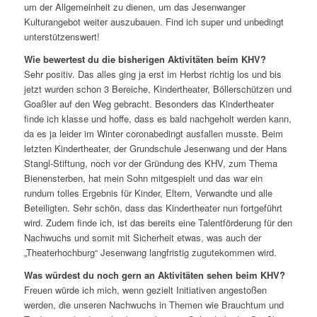
um der Allgemeinheit zu dienen, um das Jesenwanger
Kulturangebot weiter auszubauen. Find ich super und unbedingt
unterstützenswert!
Wie bewertest du die bisherigen Aktivitäten beim KHV?
Sehr positiv. Das alles ging ja erst im Herbst richtig los und bis
jetzt wurden schon 3 Bereiche, Kindertheater, Böllerschützen und
Goaßler auf den Weg gebracht. Besonders das Kindertheater
finde ich klasse und hoffe, dass es bald nachgeholt werden kann,
da es ja leider im Winter coronabedingt ausfallen musste. Beim
letzten Kindertheater, der Grundschule Jesenwang und der Hans
Stangl-Stiftung, noch vor der Gründung des KHV, zum Thema
Bienensterben, hat mein Sohn mitgespielt und das war ein
rundum tolles Ergebnis für Kinder, Eltern, Verwandte und alle
Beteiligten. Sehr schön, dass das Kindertheater nun fortgeführt
wird. Zudem finde ich, ist das bereits eine Talentförderung für den
Nachwuchs und somit mit Sicherheit etwas, was auch der
„Theaterhochburg“ Jesenwang langfristig zugutekommen wird.
Was würdest du noch gern an Aktivitäten sehen beim KHV?
Freuen würde ich mich, wenn gezielt Initiativen angestoßen
werden, die unseren Nachwuchs in Themen wie Brauchtum und