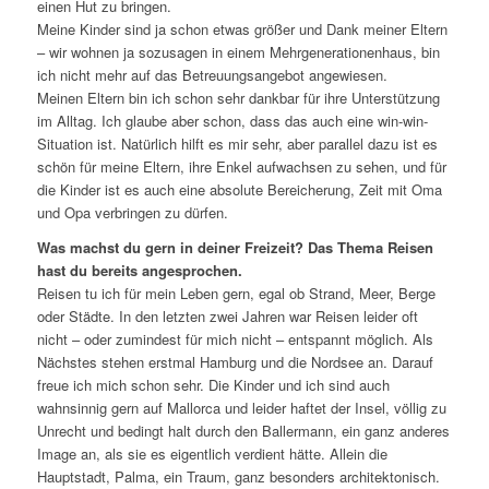
einen Hut zu bringen.
Meine Kinder sind ja schon etwas größer und Dank meiner Eltern
– wir wohnen ja sozusagen in einem Mehrgenerationenhaus, bin
ich nicht mehr auf das Betreuungsangebot angewiesen.
Meinen Eltern bin ich schon sehr dankbar für ihre Unterstützung
im Alltag. Ich glaube aber schon, dass das auch eine win-win-
Situation ist. Natürlich hilft es mir sehr, aber parallel dazu ist es
schön für meine Eltern, ihre Enkel aufwachsen zu sehen, und für
die Kinder ist es auch eine absolute Bereicherung, Zeit mit Oma
und Opa verbringen zu dürfen.
Was machst du gern in deiner Freizeit? Das Thema Reisen
hast du bereits angesprochen.
Reisen tu ich für mein Leben gern, egal ob Strand, Meer, Berge
oder Städte. In den letzten zwei Jahren war Reisen leider oft
nicht – oder zumindest für mich nicht – entspannt möglich. Als
Nächstes stehen erstmal Hamburg und die Nordsee an. Darauf
freue ich mich schon sehr. Die Kinder und ich sind auch
wahnsinnig gern auf Mallorca und leider haftet der Insel, völlig zu
Unrecht und bedingt halt durch den Ballermann, ein ganz anderes
Image an, als sie es eigentlich verdient hätte. Allein die
Hauptstadt, Palma, ein Traum, ganz besonders architektonisch.