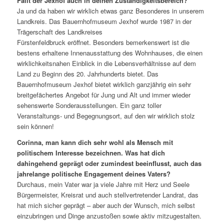
Fällt der Jexhof auch in deinen Zuständigkeitsbereich?
Ja und da haben wir wirklich etwas ganz Besonderes in unserem
Landkreis. Das Bauernhofmuseum Jexhof wurde 1987 in der
Trägerschaft des Landkreises
Fürstenfeldbruck eröffnet. Besonders bemerkenswert ist die
bestens erhaltene Innenausstattung des Wohnhauses, die einen
wirklichkeitsnahen Einblick in die Lebensverhältnisse auf dem
Land zu Beginn des 20. Jahrhunderts bietet. Das
Bauernhofmuseum Jexhof bietet wirklich ganzjährig ein sehr
breitgefächertes Angebot für Jung und Alt und immer wieder
sehenswerte Sonderausstellungen. Ein ganz toller
Veranstaltungs- und Begegnungsort, auf den wir wirklich stolz
sein können!
Corinna, man kann dich sehr wohl als Mensch mit
politischem Interesse bezeichnen. Was hat dich
dahingehend geprägt oder zumindest beeinflusst, auch das
jahrelange politische Engagement deines Vaters?
Durchaus, mein Vater war ja viele Jahre mit Herz und Seele
Bürgermeister, Kreisrat und auch stellvertretender Landrat, das
hat mich sicher geprägt – aber auch der Wunsch, mich selbst
einzubringen und Dinge anzustoßen sowie aktiv mitzugestalten.