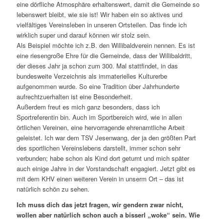
eine dörfliche Atmosphäre erhaltenswert, damit die Gemeinde so
lebenswert bleibt, wie sie ist! Wir haben ein so aktives und
vielfältiges Vereinsleben in unseren Ortsteilen. Das finde ich
wirklich super und darauf können wir stolz sein.
Als Beispiel möchte ich z.B. den Willibaldverein nennen. Es ist
eine riesengroße Ehre für die Gemeinde, dass der Willibaldritt,
der dieses Jahr ja schon zum 300. Mal stattfindet, in das
bundesweite Verzeichnis als immaterielles Kulturerbe
aufgenommen wurde. So eine Tradition über Jahrhunderte
aufrechtzuerhalten ist eine Besonderheit.
Außerdem freut es mich ganz besonders, dass ich
Sportreferentin bin. Auch im Sportbereich wird, wie in allen
örtlichen Vereinen, eine hervorragende ehrenamtliche Arbeit
geleistet. Ich war dem TSV Jesenwang, der ja den größten Part
des sportlichen Vereinslebens darstellt, immer schon sehr
verbunden; habe schon als Kind dort geturnt und mich später
auch einige Jahre in der Vorstandschaft engagiert. Jetzt gibt es
mit dem KHV einen weiteren Verein in unserm Ort – das ist
natürlich schön zu sehen.
Ich muss dich das jetzt fragen, wir gendern zwar nicht,
wollen aber natürlich schon auch a bisserl „woke“ sein. Wie