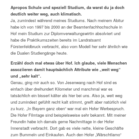
Apropos Schule und speziell Studium, da warst du ja doch
deutlich weiter weg, auch klimatisch.
Ja, zumindest während meines Studiums. Nach meinem Abitur
habe ich von 1997 bis 2000 an der Beamtenfachhochschule in
Hof mein Studium zur Diplomverwaltungswirtin absolviert und
habe die Praktikumszeiten bereits im Landratsamt
Fürstenfeldbruck verbracht, also vom Modell her sehr ähnlich wie
die Dualen Studiengänge heute.
Erzähl doch mal etwas über Hof. Ich glaube, viele Menschen
assoziieren damit hauptsächlich Attribute wie „weit weg“
und „sehr kalt“.
Genau, ging mir auch so. Von Jesenwang nach Hof sind es
einfach über dreihundert Kilometer und manchmal war es
tatsächlich ein bisserl kälter als hier bei uns. Also ja, weit weg
und zumindest gefühlt recht kalt stimmt, greift aber natürlich viel
zu kurz. „In Bayern ganz oben“ war mal ein Hofer Werbespruch.
Die Hofer Filmtage sind beispielsweise sehr bekannt. Mit meiner
Freundin habe ich damals gerne Nachmittage in der Hofer
Innenstadt verbracht. Dort gab es viele nette, kleine Geschäfte
zum Bummeln und Einkaufen. Auch den Hofer „Wärschtlamo“