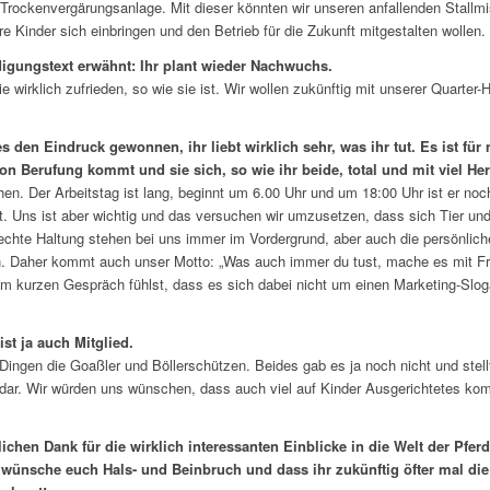
 Trockenvergärungsanlage. Mit dieser könnten wir unseren anfallenden Stallm
e Kinder sich einbringen und den Betrieb für die Zukunft mitgestalten wollen.
digungstext erwähnt: Ihr plant wieder Nachwuchs.
lie wirklich zufrieden, so wie sie ist. Wir wollen zukünftig mit unserer Quarte
den Eindruck gewonnen, ihr liebt wirklich sehr, was ihr tut. Es ist fü
 Berufung kommt und sie sich, so wie ihr beide, total und mit viel Herz
hen. Der Arbeitstag ist lang, beginnt um 6.00 Uhr und um 18:00 Uhr ist er n
t. Uns ist aber wichtig und das versuchen wir umzusetzen, dass sich Tier u
echte Haltung stehen bei uns immer im Vordergrund, aber auch die persönlich
n. Daher kommt auch unser Motto: „Was auch immer du tust, mache es mit 
rem kurzen Gespräch fühlst, dass es sich dabei nicht um einen Marketing-Slo
!
st ja auch Mitglied.
 Dingen die Goaßler und Böllerschützen. Beides gab es ja noch nicht und stellt
 dar. Wir würden uns wünschen, dass auch viel auf Kinder Ausgerichtetes
lichen Dank für die wirklich interessanten Einblicke in die Welt der Pfer
ch wünsche euch Hals- und Beinbruch und dass ihr zukünftig öfter mal die