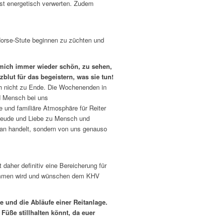
ist energetisch verwerten. Zudem
r-Horse-Stute beginnen zu züchten und
r mich immer wieder schön, zu sehen,
blut für das begeistern, was sie tun!
och nicht zu Ende. Die Wochenenden in
nd Mensch bei uns
e und familiäre Atmosphäre für Reiter
Freude und Liebe zu Mensch und
gan handelt, sondern von uns genauso
 daher definitiv eine Bereicherung für
 kommen wird und wünschen dem KHV
de und die Abläufe einer Reitanlage.
 Füße stillhalten könnt, da euer