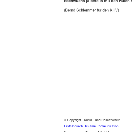
Nachwuchs ja bereits mit den Hufen s
(Bernd Schlemmer für den KHV)
© Copyright - Kultur - und Heimatverein
Erstellt durch Hekama Kommunikation
Fotos u.a. von Thomas Ulbricht