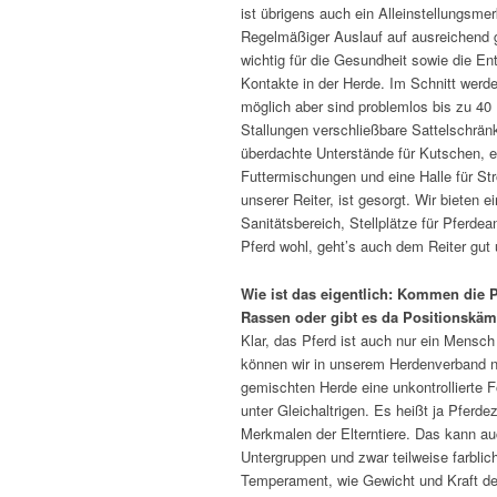
ist übrigens auch ein Alleinstellungsm
Regelmäßiger Auslauf auf ausreichend 
wichtig für die Gesundheit sowie die Ent
Kontakte in der Herde. Im Schnitt werden
möglich aber sind problemlos bis zu 40 
Stallungen verschließbare Sattelschrä
überdachte Unterstände für Kutschen, ei
Futtermischungen und eine Halle für St
unserer Reiter, ist gesorgt. Wir bieten 
Sanitätsbereich, Stellplätze für Pferde
Pferd wohl, geht’s auch dem Reiter gut
Wie ist das eigentlich: Kommen die 
Rassen oder gibt es da Positionskäm
Klar, das Pferd ist auch nur ein Mensch
können wir in unserem Herdenverband ni
gemischten Herde eine unkontrollierte 
unter Gleichaltrigen. Es heißt ja Pfer
Merkmalen der Elterntiere. Das kann auc
Untergruppen und zwar teilweise farblic
Temperament, wie Gewicht und Kraft de