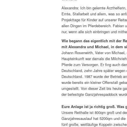
Alexandra: Ich bin gelernte Arzthelferin,
Ernte, Stallarbeit und allem, was so an
Projekttage für Kinder auf unserer Reita
allen Dingen im Pferdebereich. Fabian u
nur, wenn alle sich einbringen und mithe
Wie begann das eigentlich mit der Re
mit Alexandra und Michael, in dem s
Johann Rosenwirth, Vater von Michael, 
Haupteinkunft war damals die Milchviehh
Pferde zum Versorgen. Er fing auch dam
Deutschland, zehn Jahre später wegen d
Deutschland. 1987 wurde der Betrieb an
wurde bereits ein kleiner Offenstall g
umgestellt. Von dieser Zeit bis heute g
der befestigte Ganzjahrespaddock wurd
Eure Anlage ist ja richtig groß. Was 
Unsere Reithalle ist 800qm groß und der
Ganzjahresauslauf hat 5200qm und die 
fünf große, weitläufige Koppeln zwisch