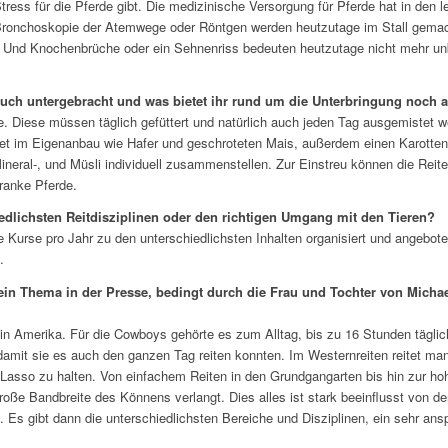
ress für die Pferde gibt. Die medizinische Versorgung für Pferde hat in den l
Bronchoskopie der Atemwege oder Röntgen werden heutzutage im Stall gemacht
Und Knochenbrüche oder ein Sehnenriss bedeuten heutzutage nicht mehr unbe
uch untergebracht und was bietet ihr rund um die Unterbringung noch 
de. Diese müssen täglich gefüttert und natürlich auch jeden Tag ausgemistet w
 im Eigenanbau wie Hafer und geschroteten Mais, außerdem einen Karotten-
, Mineral-, und Müsli individuell zusammenstellen. Zur Einstreu können die Re
ranke Pferde.
iedlichsten Reitdisziplinen oder den richtigen Umgang mit den Tieren?
Kurse pro Jahr zu den unterschiedlichsten Inhalten organisiert und angebote
…
 oft ein Thema in der Presse, bedingt durch die Frau und Tochter von Mic
in Amerika. Für die Cowboys gehörte es zum Alltag, bis zu 16 Stunden täglic
damit sie es auch den ganzen Tag reiten konnten. Im Westernreiten reitet ma
sso zu halten. Von einfachem Reiten in den Grundgangarten bis hin zur hoh
roße Bandbreite des Könnens verlangt. Dies alles ist stark beeinflusst von de
 Es gibt dann die unterschiedlichsten Bereiche und Disziplinen, ein sehr ansp