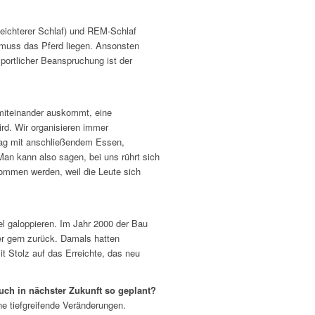
eichterer Schlaf) und REM-Schlaf
i muss das Pferd liegen. Ansonsten
portlicher Beanspruchung ist der
 miteinander auskommt, eine
rd. Wir organisieren immer
ztag mit anschließendem Essen,
 Man kann also sagen, bei uns rührt sich
ommen werden, weil die Leute sich
el galoppieren. Im Jahr 2000 der Bau
er gern zurück. Damals hatten
t Stolz auf das Erreichte, das neu
euch in nächster Zukunft so geplant?
ne tiefgreifende Veränderungen.