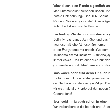
Wieviel schlafen Pferde eigentlich un
Man unterscheidet zwischen Dösen und 
(totale Entspannung). Der REM-Schlaf i
können Pferde aufgrund der Spannsägen-
Schlafbedarf unterschiedlich hoch.
Bei fünfzig Pferden und mindestens 
Definitiv, das ganze Jahr über und das 
freundschaftliche Atmosphäre herrscht 
einen Frühjahrsritt mit anschließendem
Teilnahme am Willibaldsritt, Schnitzelja
immer etwas. Das ist aber auch nur da
gut verstehen und daher gern auch priva
Was waren oder sind denn für euch ri
Da fällt uns z.B. der erste gemeinsame
der Reithalle und der dazugehörigen Pa
wir erstmals alle Pferde auf den neuen
Geschaffene!
Jetzt seid ihr ja auch schon in eine
Wir treiben bereits die betriebliche Um