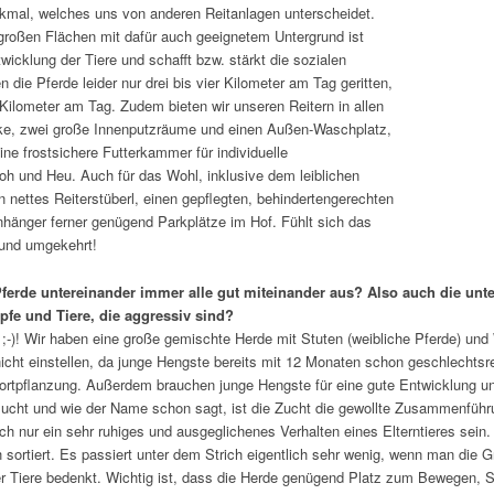
erkmal, welches uns von anderen Reitanlagen unterscheidet.
großen Flächen mit dafür auch geeignetem Untergrund ist
wicklung der Tiere und schafft bzw. stärkt die sozialen
 die Pferde leider nur drei bis vier Kilometer am Tag geritten,
Kilometer am Tag. Zudem bieten wir unseren Reitern in allen
nke, zwei große Innenputzräume und einen Außen-Waschplatz,
ne frostsichere Futterkammer für individuelle
roh und Heu. Auch für das Wohl, inklusive dem leiblichen
ein nettes Reiterstüberl, einen gepflegten, behindertengerechten
anhänger ferner genügend Parkplätze im Hof. Fühlt sich das
 und umgekehrt!
Pferde untereinander immer alle gut miteinander aus? Also auch die unt
pfe und Tiere, die aggressiv sind?
 ;-)! Wir haben eine große gemischte Herde mit Stuten (weibliche Pferde) und
cht einstellen, da junge Hengste bereits mit 12 Monaten schon geschlechtsrei
Fortpflanzung. Außerdem brauchen junge Hengste für eine gute Entwicklung un
dezucht und wie der Name schon sagt, ist die Zucht die gewollte Zusammenfüh
h nur ein sehr ruhiges und ausgeglichenes Verhalten eines Elterntieres sein.
h sortiert. Es passiert unter dem Strich eigentlich sehr wenig, wenn man die
r Tiere bedenkt. Wichtig ist, dass die Herde genügend Platz zum Bewegen, 