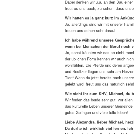
Dabei denken wir u.a. an den Bau einer
freut es uns auch, zu sehen, dass unser
Wir hatten es ja ganz kurz im Ankün
Ja, allerdings sind wir mit unserer Fami
freuen uns schon sehr darauf!
Ich habe während unseres Gespräches 
wenn bei Menschen der Beruf noch von
Ja, sonst könnten wir das so nicht mac
der üblichen Form kennen wir auch nich
wohlfühlen. Die Pferde und deren artger
und Besitzer liegen uns sehr am Herze
Tier.“ Wenn du jetzt bereits nach unse
gelebt wird, freut uns das natürlich sehr
Wie steht ihr zum KHV, Michael, du bi
Wir finden das beide sehr gut, vor allen
das kulturelle Leben unserer Gemeinde
gutes Gelingen und viele tolle Ideen!
L
iebe Alexandra, lieber Michael, herz
Da durfte ich wirklich viel lernen. I