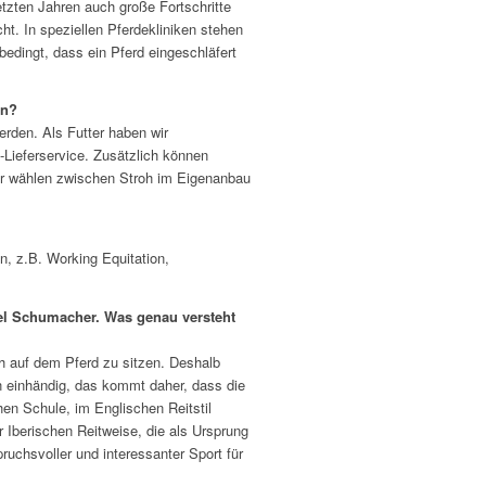
etzten Jahren auch große Fortschritte
. In speziellen Pferdekliniken stehen
dingt, dass ein Pferd eingeschläfert
an?
erden. Als Futter haben wir
Lieferservice. Zusätzlich können
iter wählen zwischen Stroh im Eigenanbau
n, z.B. Working Equitation,
hael Schumacher. Was genau versteht
h auf dem Pferd zu sitzen. Deshalb
n einhändig, das kommt daher, dass die
en Schule, im Englischen Reitstil
r Iberischen Reitweise, die als Ursprung
ruchsvoller und interessanter Sport für