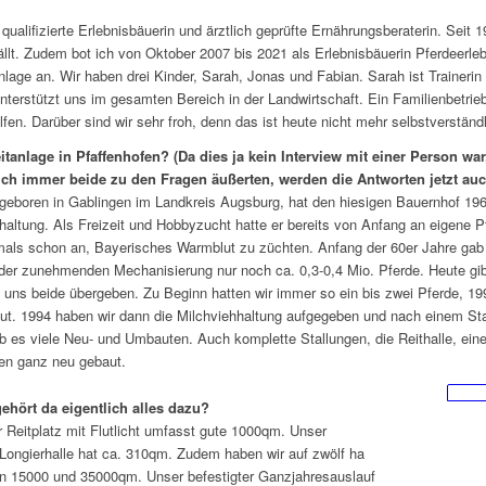
 qualifizierte Erlebnisbäuerin und ärztlich geprüfte Ernährungsberaterin. Seit 
fällt. Zudem bot ich von Oktober 2007 bis 2021 als Erlebnisbäuerin Pferdeerl
nlage an. Wir haben drei Kinder, Sarah, Jonas und Fabian. Sarah ist Trainerin 
nterstützt uns im gesamten Bereich in der Landwirtschaft. Ein Familienbetrieb 
lfen. Darüber sind wir sehr froh, denn das ist heute nicht mehr selbstverständl
itanlage in Pfaffenhofen? (Da dies ja kein Interview mit einer Person wa
ich immer beide zu den Fragen äußerten, werden die Antworten jetzt auc
geboren in Gablingen im Landkreis Augsburg, hat den hiesigen Bauernhof 1962
altung. Als Freizeit und Hobbyzucht hatte er bereits von Anfang an eigene Pf
als schon an, Bayerisches Warmblut zu züchten. Anfang der 60er Jahre gab e
er zunehmenden Mechanisierung nur noch ca. 0,3-0,4 Mio. Pferde. Heute gibt
 uns beide übergeben. Zu Beginn hatten wir immer so ein bis zwei Pferde, 19
ebaut. 1994 haben wir dann die Milchviehhaltung aufgegeben und nach einem St
ab es viele Neu- und Umbauten. Auch komplette Stallungen, die Reithalle, eine 
en ganz neu gebaut.
gehört da eigentlich alles dazu?
 Reitplatz mit Flutlicht umfasst gute 1000qm. Unser
Longierhalle hat ca. 310qm. Zudem haben wir auf zwölf ha
en 15000 und 35000qm. Unser befestigter Ganzjahresauslauf