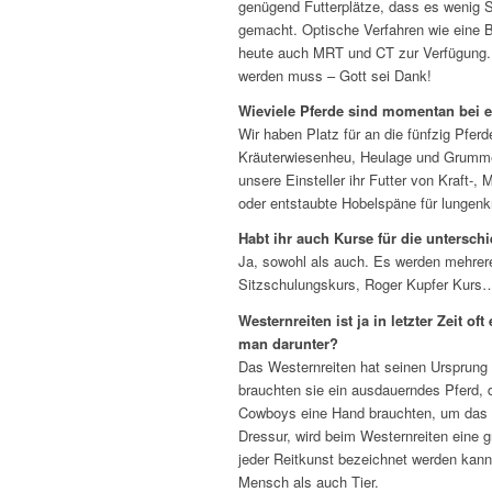
genügend Futterplätze, dass es wenig St
gemacht. Optische Verfahren wie eine 
heute auch MRT und CT zur Verfügung. 
werden muss – Gott sei Dank!
Wieviele Pferde sind momentan bei e
Wir haben Platz für an die fünfzig Pfer
Kräuterwiesenheu, Heulage und Grummet
unsere Einsteller ihr Futter von Kraft-
oder entstaubte Hobelspäne für lungenk
Habt ihr auch Kurse für die untersch
Ja, sowohl als auch. Es werden mehrere 
Sitzschulungskurs, Roger Kupfer Kurs
Westernreiten ist ja in letzter Zeit
man darunter?
Das Westernreiten hat seinen Ursprung 
brauchten sie ein ausdauerndes Pferd, 
Cowboys eine Hand brauchten, um das La
Dressur, wird beim Westernreiten eine g
jeder Reitkunst bezeichnet werden kann.
Mensch als auch Tier.