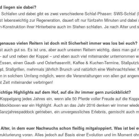
d liegen sie dabei?
Schlafen und dabei gibt es zwei verschiedene Schlaf-Phasen: SWS-Schlaf (l
st lebenswichtig zur Regeneration, dauert oft nur fünfzehn Minuten und dabe
Konstruktion ihrer Hinterbeine auch im Stehen schlafen. Je nach Alter und s
genauso vielen Reitern ist doch mit Sicherheit immer was los bei euch?
ist auch gut so. Es ist uns, aber auch unseren Reitern wichtig, dass man gut
– auf und neben der Koppel – und eben auch viel miteinander unternommen wi
 Essen, einen Gaudi- und Osterhasenritt, Kaffee & Kuchen-Termine, Stallput
gd, Stallgrillen, mehrmals jährlich Brunch und natürlich eine Weihnachtsfeier.
nn in solchem Umfang möglich, wenn die Veranstaltungen von allen gut angen
t Zeit miteinander verbringen!
chtige Highlights auf dem Hof, auf die ihr immer gern zurückblickt?
 Koppelgang jedes Jahres ein, wenn alle 50 Pferde voller Freude auf die Kopp
ddockboxen war ein Highlight. Auch an das Jahr 2016 denken wir immer wied
 Ganzjahrespaddock getrieben, ein unvergessliches Erlebnis, gemischt auch mi
m Alter, in dem euer Nachwuchs schon fleißig mitgaloppiert. Was ist bei 
strukturierung voran. Alles jedoch auf Basis einer Evolution und im Moment oh