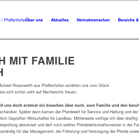
Über uns
Aktuelles
Heimatmenschen
Bereiche & 
 MIT FAMILIE
H
ichael Rosenwirth aus Pfaffenhofen erzählen uns vom Glück
ie sich schon sehr auf Nachwuchs freuen.
lt uns doch erstmal ein bisschen über euch, eure Familie und den beru
chaniker. Später dann kamen der Pferdewirt für Service und Haltung und de
ich Geprüften Wirtschafter für Landbau. Mittlerweile verfüge ich über dreißig
rprüfung absolviert und darf mich seither Pferdewirtschaftsmeister in der F
zuständig für das Management, die Fütterung und Versorgung der Pferde sowi